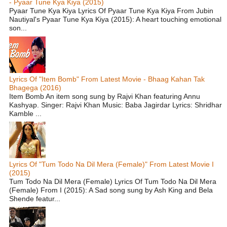
- Pyaar Tune Kya Kiya (2015)
Pyaar Tune Kya Kiya Lyrics Of Pyaar Tune Kya Kiya From Jubin
Nautiyal's Pyaar Tune Kya Kiya (2015): A heart touching emotional
son...
Lyrics Of "Item Bomb" From Latest Movie - Bhaag Kahan Tak
Bhagega (2016)
Item Bomb An item song sung by Rajvi Khan featuring Annu
Kashyap. Singer: Rajvi Khan Music: Baba Jagirdar Lyrics: Shridhar
Kamble ...
Lyrics Of "Tum Todo Na Dil Mera (Female)" From Latest Movie I
(2015)
Tum Todo Na Dil Mera (Female) Lyrics Of Tum Todo Na Dil Mera
(Female) From I (2015): A Sad song sung by Ash King and Bela
Shende featur...