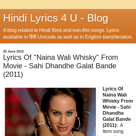
Hindi Lyrics 4 U - Blog
A blog related to Hindi films and non-film songs. Lyrics
available in हिंदी Unicode as well as in English transliteration.
25 June 2015
Lyrics Of "Naina Wali Whisky" From
Movie - Sahi Dhandhe Galat Bande
(2011)
Lyrics Of
Naina Wali
Whisky From
Movie - Sahi
Dhandhe
Galat Bande
(2011):
A
Item song