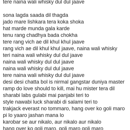
tere naina wali whisky dul dul jaave
sona lagda saada dil thagda
jado mare lishkara tera koka shoka
hat marde munda gala karde
tenu rang chadhya bada chokha
tere rang vich ae dil khul khul jaave
rang vich ae dil khul khul jaave, naina wali whisky
teri naina wali whisky dul dul jaave
naina wali whisky dul dul jaave
naina wali whisky dul dul jaave
tere naina wali whisky dul dul jaave
desi desi chatta bol is nirmal gangstar duniya master
ramp do love should to kill, mai hu mister tera dil
sharabi labs gulabi mai panjabi teri to
style nawabi luck sharabi di salami teri to
trakjack everast no tommaro, hang over ko goli maro
pi lo yaaro jashan mana lo
karobar se aur nikalo, aur nikalo aur nikalo
hang over ko goli maro, goli maro goli maro