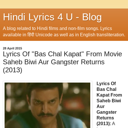
Hindi Lyrics 4 U - Blog
A blog related to Hindi films and non-film songs. Lyrics
available in हिंदी Unicode as well as in English transliteration.
28 April 2015
Lyrics Of "Bas Chal Kapat" From Movie
Saheb Biwi Aur Gangster Returns
(2013)
Lyrics Of
Bas Chal
Kapat From
Saheb Biwi
Aur
Gangster
Returns
(2013):
A