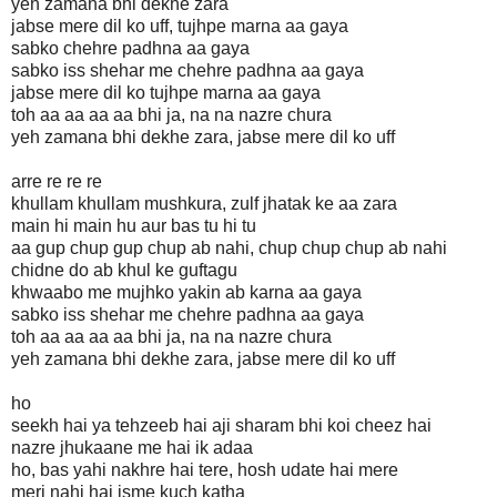
yeh zamana bhi dekhe zara
jabse mere dil ko uff, tujhpe marna aa gaya
sabko chehre padhna aa gaya
sabko iss shehar me chehre padhna aa gaya
jabse mere dil ko tujhpe marna aa gaya
toh aa aa aa aa bhi ja, na na nazre chura
yeh zamana bhi dekhe zara, jabse mere dil ko uff
arre re re re
khullam khullam mushkura, zulf jhatak ke aa zara
main hi main hu aur bas tu hi tu
aa gup chup gup chup ab nahi, chup chup chup ab nahi
chidne do ab khul ke guftagu
khwaabo me mujhko yakin ab karna aa gaya
sabko iss shehar me chehre padhna aa gaya
toh aa aa aa aa bhi ja, na na nazre chura
yeh zamana bhi dekhe zara, jabse mere dil ko uff
ho
seekh hai ya tehzeeb hai aji sharam bhi koi cheez hai
nazre jhukaane me hai ik adaa
ho, bas yahi nakhre hai tere, hosh udate hai mere
meri nahi hai isme kuch katha