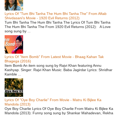
Lyrics Of "Tum Bhi Tanha The Hum Bhi Tanha The" From Aftab
Shivdasani's Movie - 1920 Evil Returns (2012)
Tum Bhi Tanha The Hum Bhi Tanha The Lyrics Of Tum Bhi Tanha
The Hum Bhi Tanha The From 1920 Evil Returns (2012): A Love
song sung by ...
Lyrics Of "Item Bomb" From Latest Movie - Bhaag Kahan Tak
Bhagega (2016)
Item Bomb An item song sung by Rajvi Khan featuring Annu
Kashyap. Singer: Rajvi Khan Music: Baba Jagirdar Lyrics: Shridhar
Kamble ...
Lyrics Of "Oye Boy Charlie" From Movie - Matru Ki Bijlee Ka
Mandola (2013)
Oye Boy Charlie Lyrics Of Oye Boy Charlie From Matru Ki Bijlee Ka
Mandola (2013): Funny song sung by Shankar Mahadevan, Rekha