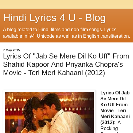
Hindi Lyrics 4 U - Blog
A blog related to Hindi films and non-film songs. Lyrics
available in हिंदी Unicode as well as in English transliteration.
7 May 2015
Lyrics Of "Jab Se Mere Dil Ko Uff" From
Shahid Kapoor And Priyanka Chopra's
Movie - Teri Meri Kahaani (2012)
Lyrics Of Jab
Se Mere Dil
Ko Uff From
Movie - Teri
Meri Kahaani
(2012):
A
Rocking