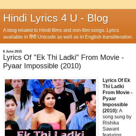
Hindi Lyrics 4 U - Blog
A blog related to Hindi films and non-film songs. Lyrics
available in हिंदी Unicode as well as in English transliteration.
6 June 2015
Lyrics Of "Ek Thi Ladki" From Movie -
Pyaar Impossible (2010)
Lyrics Of Ek
Thi Ladki
From Movie -
Pyaar
Impossible
(2010):
A
song sung by
Rishika
Sawant
featuring