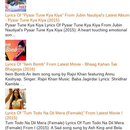
Lyrics Of "Pyaar Tune Kya Kiya" From Jubin Nautiyal's Latest Album
- Pyaar Tune Kya Kiya (2015)
Pyaar Tune Kya Kiya Lyrics Of Pyaar Tune Kya Kiya From Jubin
Nautiyal's Pyaar Tune Kya Kiya (2015): A heart touching emotional
son...
Lyrics Of "Item Bomb" From Latest Movie - Bhaag Kahan Tak
Bhagega (2016)
Item Bomb An item song sung by Rajvi Khan featuring Annu
Kashyap. Singer: Rajvi Khan Music: Baba Jagirdar Lyrics: Shridhar
Kamble ...
Lyrics Of "Tum Todo Na Dil Mera (Female)" From Latest Movie I
(2015)
Tum Todo Na Dil Mera (Female) Lyrics Of Tum Todo Na Dil Mera
(Female) From I (2015): A Sad song sung by Ash King and Bela