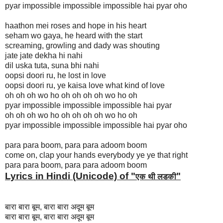
pyar impossible impossible impossible hai pyar oho
haathon mei roses and hope in his heart
seham wo gaya, he heard with the start
screaming, growling and dady was shouting
jate jate dekha hi nahi
dil uska tuta, suna bhi nahi
oopsi doori ru, he lost in love
oopsi doori ru, ye kaisa love what kind of love
oh oh oh wo ho oh oh oh oh wo ho oh
pyar impossible impossible impossible hai pyar
oh oh oh wo ho oh oh oh oh wo ho oh
pyar impossible impossible impossible hai pyar oho
para para boom, para para adoom boom
come on, clap your hands everybody ye ye that right
para para boom, para para adoom boom
Lyrics in Hindi (Unicode) of "
"
एक थी लडकी
बारा बारा बूम, बारा बारा अदूम बूम
बारा बारा बूम, बारा बारा अदूम बूम