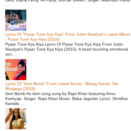
Deol, Diana Penty, Ali Fazal, Momal Sheikh. Singer: Altamash Faridi
...
Lyrics Of "Pyaar Tune Kya Kiya" From Jubin Nautiyal's Latest Album
- Pyaar Tune Kya Kiya (2015)
Pyaar Tune Kya Kiya Lyrics Of Pyaar Tune Kya Kiya From Jubin
Nautiyal's Pyaar Tune Kya Kiya (2015): A heart touching emotional
son...
Lyrics Of "Item Bomb" From Latest Movie - Bhaag Kahan Tak
Bhagega (2016)
Item Bomb An item song sung by Rajvi Khan featuring Annu
Kashyap. Singer: Rajvi Khan Music: Baba Jagirdar Lyrics: Shridhar
Kamble ...