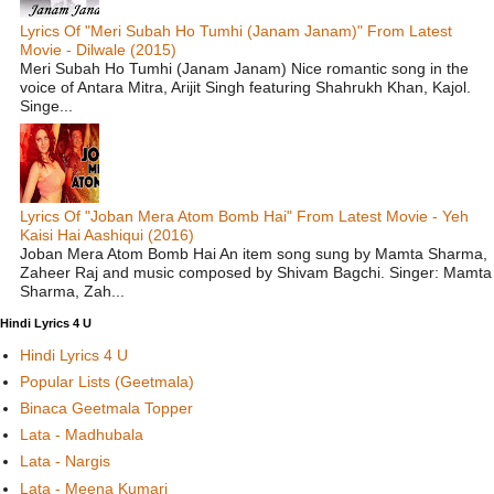
Lyrics Of "Meri Subah Ho Tumhi (Janam Janam)" From Latest
Movie - Dilwale (2015)
Meri Subah Ho Tumhi (Janam Janam) Nice romantic song in the
voice of Antara Mitra, Arijit Singh featuring Shahrukh Khan, Kajol.
Singe...
Lyrics Of "Joban Mera Atom Bomb Hai" From Latest Movie - Yeh
Kaisi Hai Aashiqui (2016)
Joban Mera Atom Bomb Hai An item song sung by Mamta Sharma,
Zaheer Raj and music composed by Shivam Bagchi. Singer: Mamta
Sharma, Zah...
Hindi Lyrics 4 U
Hindi Lyrics 4 U
Popular Lists (Geetmala)
Binaca Geetmala Topper
Lata - Madhubala
Lata - Nargis
Lata - Meena Kumari