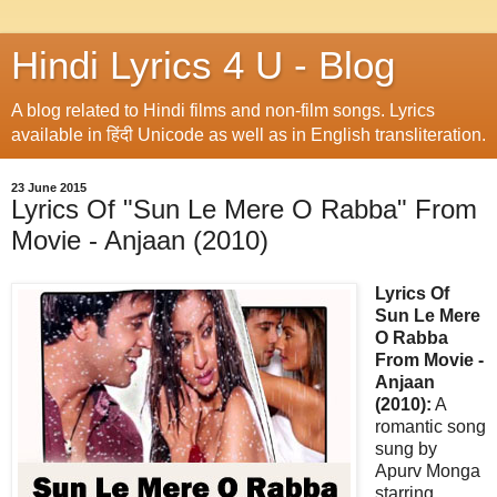
Hindi Lyrics 4 U - Blog
A blog related to Hindi films and non-film songs. Lyrics
available in हिंदी Unicode as well as in English transliteration.
23 June 2015
Lyrics Of "Sun Le Mere O Rabba" From
Movie - Anjaan (2010)
Lyrics Of
Sun Le Mere
O Rabba
From Movie -
Anjaan
(2010):
A
romantic song
sung by
Apurv Monga
starring