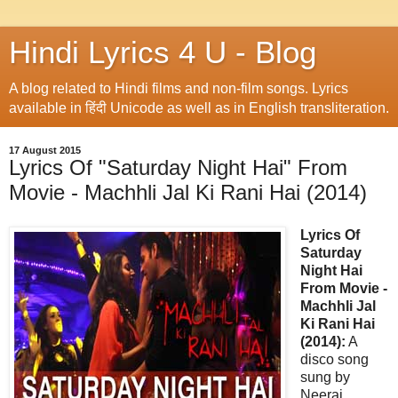
Hindi Lyrics 4 U - Blog
A blog related to Hindi films and non-film songs. Lyrics
available in हिंदी Unicode as well as in English transliteration.
17 August 2015
Lyrics Of "Saturday Night Hai" From
Movie - Machhli Jal Ki Rani Hai (2014)
Lyrics Of
Saturday
Night Hai
From Movie -
Machhli Jal
Ki Rani Hai
(2014):
A
disco song
sung by
Neeraj