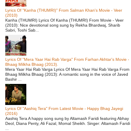
Lyrics Of "Kanha (THUMRI)" From Salman Khan's Movie - Veer
(2010)
Kanha (THUMRI) Lyrics Of Kanha (THUMRI) From Movie - Veer
(2010): Nice devotional song sung by Rekha Bhardwaj, Sharib
Sabri, Toshi Sab...
Lyrics Of "Mera Yaar Hai Rab Varga" From Farhan Akhtar's Movie -
Bhaag Milkha Bhaag (2013).
Mera Yaar Hai Rab Varga Lyrics Of Mera Yaar Hai Rab Varga From
Bhaag Milkha Bhaag (2013): A romantic song in the voice of Javed
Bashir ...
Lyrics Of "Aashiq Tera" From Latest Movie - Happy Bhag Jayegi
(2016)
Aashiq Tera A happy song sung by Altamash Faridi featuring Abhay
Deol, Diana Penty, Ali Fazal, Momal Sheikh. Singer: Altamash Faridi
...