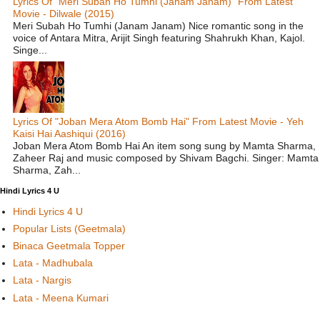
Lyrics Of "Meri Subah Ho Tumhi (Janam Janam)" From Latest
Movie - Dilwale (2015)
Meri Subah Ho Tumhi (Janam Janam) Nice romantic song in the
voice of Antara Mitra, Arijit Singh featuring Shahrukh Khan, Kajol.
Singe...
Lyrics Of "Joban Mera Atom Bomb Hai" From Latest Movie - Yeh
Kaisi Hai Aashiqui (2016)
Joban Mera Atom Bomb Hai An item song sung by Mamta Sharma,
Zaheer Raj and music composed by Shivam Bagchi. Singer: Mamta
Sharma, Zah...
Hindi Lyrics 4 U
Hindi Lyrics 4 U
Popular Lists (Geetmala)
Binaca Geetmala Topper
Lata - Madhubala
Lata - Nargis
Lata - Meena Kumari