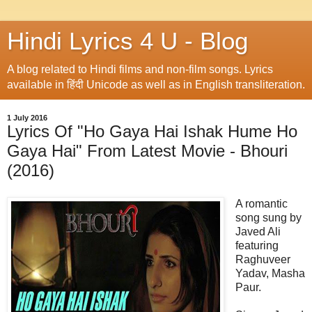
Hindi Lyrics 4 U - Blog
A blog related to Hindi films and non-film songs. Lyrics
available in हिंदी Unicode as well as in English transliteration.
1 July 2016
Lyrics Of "Ho Gaya Hai Ishak Hume Ho
Gaya Hai" From Latest Movie - Bhouri
(2016)
A romantic
song sung by
Javed Ali
featuring
Raghuveer
Yadav, Masha
Paur.