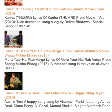
Lyrics Of "Kanha (THUMRI)" From Salman Khan's Movie - Veer
(2010)
Kanha (THUMRI) Lyrics Of Kanha (THUMRI) From Movie - Veer
(2010): Nice devotional song sung by Rekha Bhardwaj, Sharib
Sabri, Toshi Sab...
Lyrics Of "Mera Yaar Hai Rab Varga" From Farhan Akhtar's Movie -
Bhaag Milkha Bhaag (2013).
Mera Yaar Hai Rab Varga Lyrics Of Mera Yaar Hai Rab Varga From
Bhaag Milkha Bhaag (2013): A romantic song in the voice of Javed
Bashir ...
Lyrics Of "Aashiq Tera" From Latest Movie - Happy Bhag Jayegi
(2016)
Aashiq Tera A happy song sung by Altamash Faridi featuring Abhay
Deol, Diana Penty, Ali Fazal, Momal Sheikh. Singer: Altamash Faridi
...