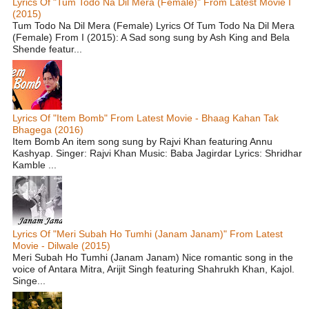
Lyrics Of "Tum Todo Na Dil Mera (Female)" From Latest Movie I
(2015)
Tum Todo Na Dil Mera (Female) Lyrics Of Tum Todo Na Dil Mera
(Female) From I (2015): A Sad song sung by Ash King and Bela
Shende featur...
Lyrics Of "Item Bomb" From Latest Movie - Bhaag Kahan Tak
Bhagega (2016)
Item Bomb An item song sung by Rajvi Khan featuring Annu
Kashyap. Singer: Rajvi Khan Music: Baba Jagirdar Lyrics: Shridhar
Kamble ...
Lyrics Of "Meri Subah Ho Tumhi (Janam Janam)" From Latest
Movie - Dilwale (2015)
Meri Subah Ho Tumhi (Janam Janam) Nice romantic song in the
voice of Antara Mitra, Arijit Singh featuring Shahrukh Khan, Kajol.
Singe...