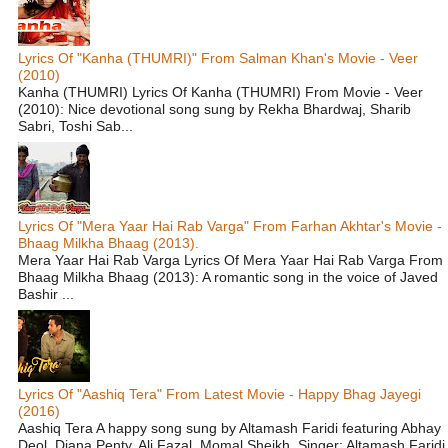
Lyrics Of "Kanha (THUMRI)" From Salman Khan's Movie - Veer
(2010)
Kanha (THUMRI) Lyrics Of Kanha (THUMRI) From Movie - Veer
(2010): Nice devotional song sung by Rekha Bhardwaj, Sharib
Sabri, Toshi Sab...
Lyrics Of "Mera Yaar Hai Rab Varga" From Farhan Akhtar's Movie -
Bhaag Milkha Bhaag (2013).
Mera Yaar Hai Rab Varga Lyrics Of Mera Yaar Hai Rab Varga From
Bhaag Milkha Bhaag (2013): A romantic song in the voice of Javed
Bashir ...
Lyrics Of "Aashiq Tera" From Latest Movie - Happy Bhag Jayegi
(2016)
Aashiq Tera A happy song sung by Altamash Faridi featuring Abhay
Deol, Diana Penty, Ali Fazal, Momal Sheikh. Singer: Altamash Faridi