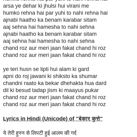
arsa ye dehar ki jhulsi hui virani me
humko rehna hai par yuhi to nahi rehna hai
ajnabi haatho ka benam karabar sitam
aaj sehna hai hamesha to nahi sehna
ajnabi haatho ka benam karabar sitam
aaj sehna hai hamesha to nahi sehna
chand roz aur meri jaan fakat chand hi roz
chand roz aur meri jaan fakat chand hi roz
ye teri husn se lipti hui alam ki gard
apni do roj jawani ki shiksto ka shumar
chandni raato ka bekar dhehakta hua dard
dil ki besud tadap jism ki maayus pukar
chand roz aur meri jaan fakat chand hi roz
chand roz aur meri jaan fakat chand hi roz
Lyrics in Hindi (Unicode) of "
बेकार कुत्ते
"
ये तेरी हुस्न से लिपटी हुई आलम की गर्द