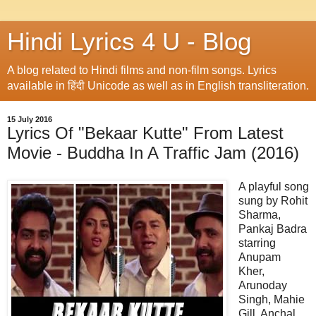
Hindi Lyrics 4 U - Blog
A blog related to Hindi films and non-film songs. Lyrics
available in हिंदी Unicode as well as in English transliteration.
15 July 2016
Lyrics Of "Bekaar Kutte" From Latest
Movie - Buddha In A Traffic Jam (2016)
A playful song
sung by Rohit
Sharma,
Pankaj Badra
starring
Anupam
Kher,
Arunoday
Singh, Mahie
Gill, Anchal