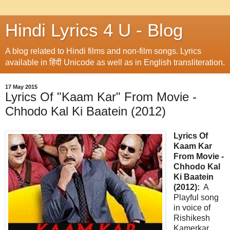
Hindi Lyrics 4 U - Blog
A blog related to Hindi films and non-film songs. Lyrics
available in हिंदी Unicode as well as in English transliteration.
17 May 2015
Lyrics Of "Kaam Kar" From Movie -
Chhodo Kal Ki Baatein (2012)
Lyrics Of
Kaam Kar
From Movie -
Chhodo Kal
Ki Baatein
(2012):
A
Playful song
in voice of
Rishikesh
Kamerkar