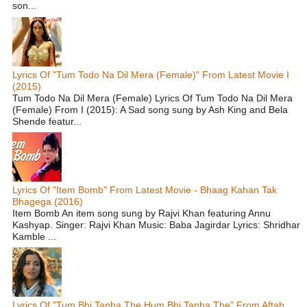
son...
Lyrics Of "Tum Todo Na Dil Mera (Female)" From Latest Movie I
(2015)
Tum Todo Na Dil Mera (Female) Lyrics Of Tum Todo Na Dil Mera
(Female) From I (2015): A Sad song sung by Ash King and Bela
Shende featur...
Lyrics Of "Item Bomb" From Latest Movie - Bhaag Kahan Tak
Bhagega (2016)
Item Bomb An item song sung by Rajvi Khan featuring Annu
Kashyap. Singer: Rajvi Khan Music: Baba Jagirdar Lyrics: Shridhar
Kamble ...
Lyrics Of "Tum Bhi Tanha The Hum Bhi Tanha The" From Aftab